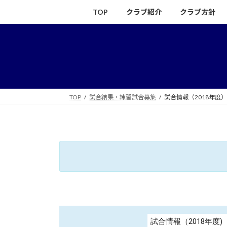
コ
ナ
TOP
クラブ紹介
クラブ方針
ン
ビ
テ
ゲ
ン
ー
ツ
シ
へ
ョ
ス
ン
キ
に
TOP
試合結果・練習試合募集
試合情報（2018年度）
ッ
移
プ
動